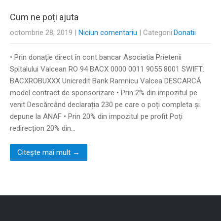
Cum ne poți ajuta
octombrie 28, 2019
|
Niciun comentariu
| Categorii:
Donatii
• Prin donație direct în cont bancar Asociatia Prietenii
Spitalului Valcean RO 94 BACX 0000 0011 9055 8001 SWIFT:
BACXROBUXXX Unicredit Bank Ramnicu Valcea DESCARCĂ
model contract de sponsorizare • Prin 2% din impozitul pe
venit Descărcând declarația 230 pe care o poți completa și
depune la ANAF • Prin 20% din impozitul pe profit Poți
redirecțion 20% din…
Citește mai mult →