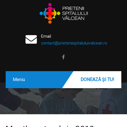
Email
contact@prieteniispitaluluivalcean.ro
Meniu
DONEAZĂ ȘI TU!